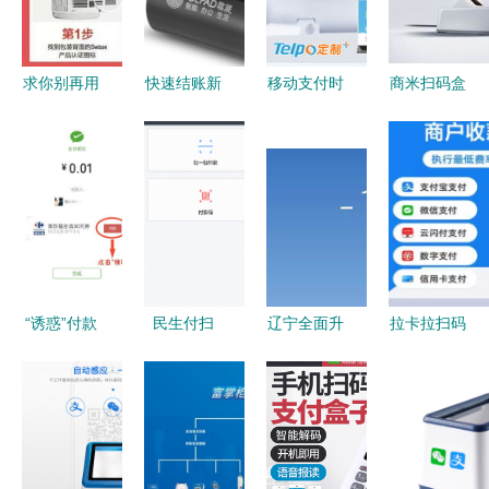
指南
求你别再用
快速结账新
移动支付时
商米扫码盒
微信扫一扫
选择 歌派
代，POS机
正式上市
国外产品的
H-100扫码
与收银机会
为解决扫码
条码了
支付盒子测
被淘汰吗？
支付痛点而
评
扫码支付盒
生
子成未来趋
势
“诱惑”付款
民生付扫
辽宁全面升
拉卡拉扫码
当微信扫码
码,交易送
级 所有高
支付盒子深
邂逅支
惊喜
速收费站实
度测评 超
付“馅饼”
现扫码支付
市便利店的
收银利器还
是伪需求？