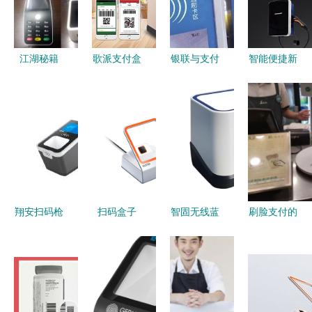
江湖秘籍
歌派支付盒
银联与支付
智能便捷新
在徐州，轻
子H-100 助
宝携手亮相
体验 小区
松赚钱轻松
力商家实现
恩施公交系
家用立柱壁
收钱的老板
高效扫码支
统，年终乘
挂式充电桩
是什么样
付与开票新
车开启便捷
与扫码支付
子？——扫
体验
支付新体验
盒子解析
码支付盒子
的智慧
翔安扫码枪
扫码盒子
智固无线蓝
刷脸支付的
与厦门扫码
智能支付的
牙扫码支付
入口在扫
盒子市场前
便捷之选
盒子 让超
码？扫码支
景解析 靠
市收银更智
付盒子的进
谱企业择选
能的体验
化之路