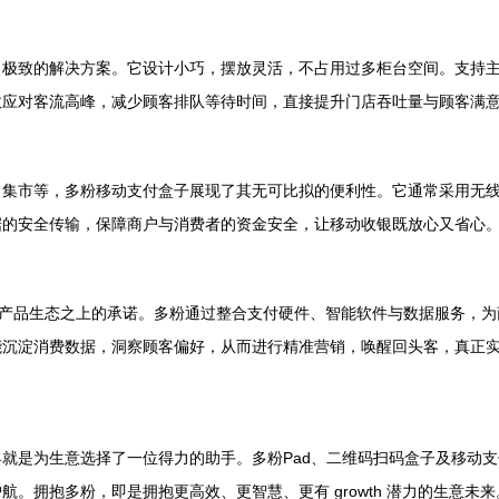
了极致的解决方案。它设计小巧，摆放灵活，不占用过多柜台空间。支持
效应对客流高峰，减少顾客排队等待时间，直接提升门店吞吐量与顾客满
、集市等，多粉移动支付盒子展现了其无可比拟的便利性。它通常采用无
据的安全传输，保障商户与消费者的资金安全，让移动收银既放心又省心
整产品生态之上的承诺。多粉通过整合支付硬件、智能软件与数据服务，
能沉淀消费数据，洞察顾客偏好，从而进行精准营销，唤醒回头客，真正
就是为生意选择了一位得力的助手。多粉Pad、二维码扫码盒子及移动
。拥抱多粉，即是拥抱更高效、更智慧、更有 growth 潜力的生意未来