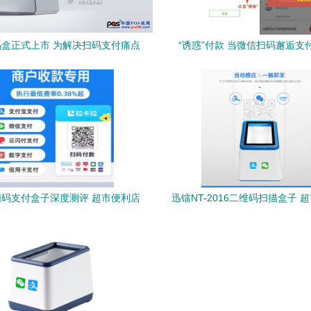
盒正式上市 为解决扫码支付痛点
“诱惑”付款 当微信扫码邂逅支付
而生
码支付盒子深度测评 超市便利店
迅镭NT-2016二维码扫描盒子 
的收银利器还是伪需求？
高效支付终端