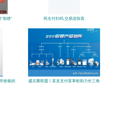
“馅饼”
民生付扫码,交易送惊喜
超市收银的
盛京聚联盟丨富友支付富掌柜助力长三角
一体化“加速跑” ——聚焦扫码支付盒子的
创新实践