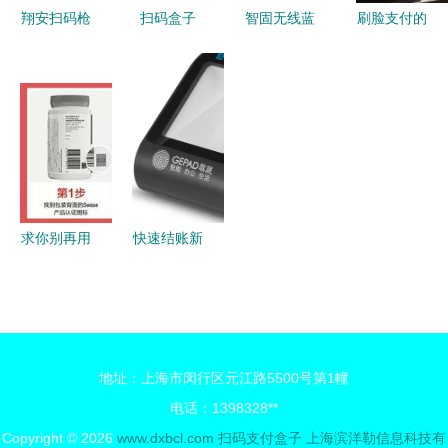
的智慧
翔安扫码枪
扫码盒子
智固无线蓝
刷脸支付的
与厦门扫码
智能支付的
牙扫码支付
入口在扫
盒子市场前
便捷之选
盒子 让超
码？扫码支
景解析 靠
市收银更智
付盒子的进
谱企业择选
能的体验
化之路
指南
求你别再用
快速结账新
微信扫一扫
选择 歌派
国外产品的
H-100扫码
条码了
支付盒子测
评
地址：上海市闵行区元江路5500号第1幢
电话：1398328**
Copyright © 2026
www.dxbcl.com
扫码支付盒子
上海滨洋勒信息科技有