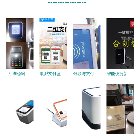
----------------
江湖秘籍
歌派支付盒
银联与支付
智能便捷新
在徐州，轻
子H-100 助
宝携手亮相
体验 小区
松赚钱轻松
力商家实现
恩施公交系
家用立柱壁
收钱的老板
高效扫码支
统，年终乘
挂式充电桩
是什么样
付与开票新
车开启便捷
与扫码支付
子？——扫
体验
支付新体验
盒子解析
码支付盒子