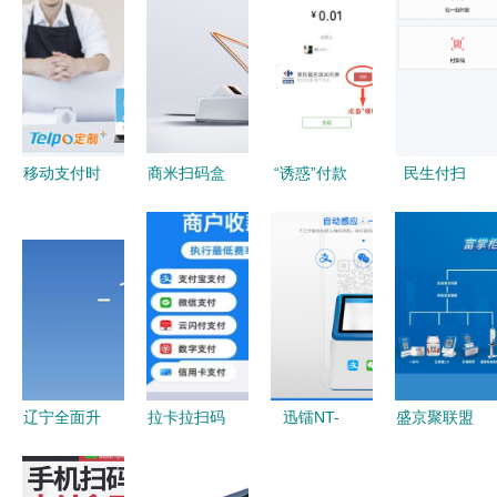
移动支付时
商米扫码盒
“诱惑”付款
民生付扫
代，POS机
正式上市
当微信扫码
码,交易送
与收银机会
为解决扫码
邂逅支
惊喜
被淘汰吗？
支付痛点而
付“馅饼”
扫码支付盒
生
子成未来趋
势
辽宁全面升
拉卡拉扫码
迅镭NT-
盛京聚联盟
级 所有高
支付盒子深
2016二维
丨富友支付
速收费站实
度测评 超
码扫描盒子
富掌柜助力