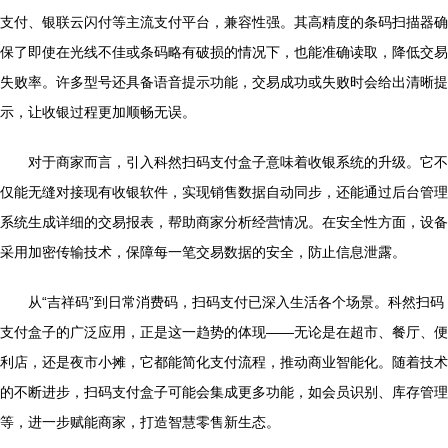
支付、银联云闪付等主流支付平台，兼容性强。其高精度的条码扫描器确
保了即使在光线不佳或条码略有破损的情况下，也能准确读取，降低交易
失败率。许多型号还具备语音提示功能，交易成功或失败时会给出清晰提
示，让收银过程更加顺畅无误。
对于商家而言，引入科然扫码支付盒子意味着收银系统的升级。它不
仅能无缝对接现有收银软件，实现销售数据自动同步，还能通过后台管理
系统生成详细的交易报表，帮助商家分析经营情况。在安全性方面，设备
采用加密传输技术，保障每一笔交易数据的安全，防止信息泄露。
从“吉祥码”到日常消费码，扫码支付已深入生活各个场景。科然扫码
支付盒子的广泛应用，正是这一趋势的体现——无论是在超市、餐厅、便
利店，还是夜市小摊，它都能简化支付流程，推动商业智能化。随着技术
的不断进步，扫码支付盒子可能会集成更多功能，如会员识别、库存管理
等，进一步赋能商家，打造智慧零售新生态。