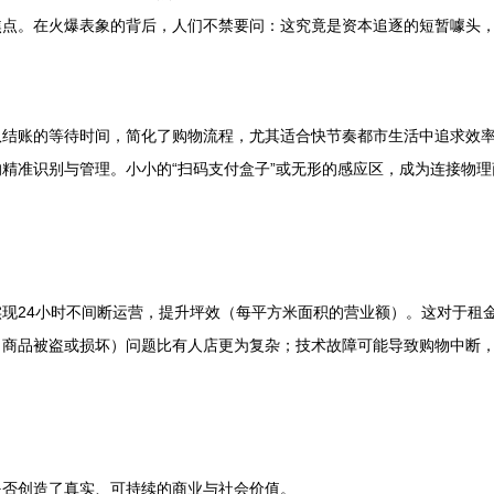
点。在火爆表象的背后，人们不禁要问：这究竟是资本追逐的短暂噱头，
队结账的等待时间，简化了购物流程，尤其适合快节奏都市生活中追求效
精准识别与管理。小小的“扫码支付盒子”或无形的感应区，成为连接物
现24小时不间断运营，提升坪效（每平方米面积的营业额）。这对于租
（商品被盗或损坏）问题比有人店更为复杂；技术故障可能导致购物中断
是否创造了真实、可持续的商业与社会价值。