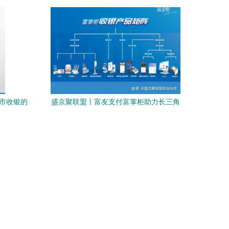
超市收银的
盛京聚联盟丨富友支付富掌柜助力长三角
一体化“加速跑” ——聚焦扫码支付盒子的
创新实践