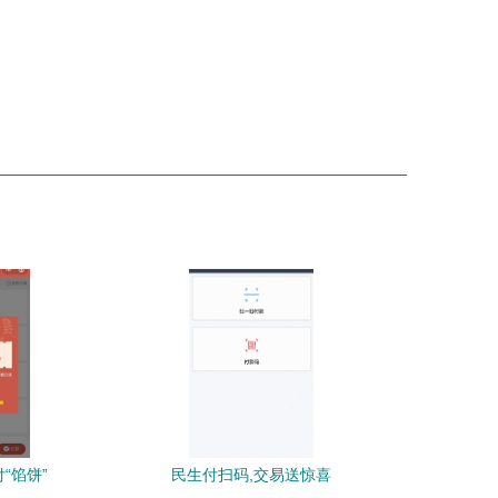
“馅饼”
民生付扫码,交易送惊喜