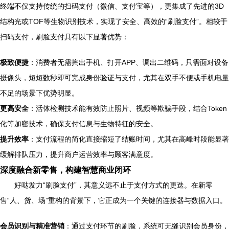
终端不仅支持传统的扫码支付（微信、支付宝等），更集成了先进的3D
结构光或TOF等生物识别技术，实现了安全、高效的“刷脸支付”。相较于
扫码支付，刷脸支付具有以下显著优势：
极致便捷
：消费者无需掏出手机、打开APP、调出二维码，只需面对设备
摄像头，短短数秒即可完成身份验证与支付，尤其在双手不便或手机电量
不足的场景下优势明显。
更高安全
：活体检测技术能有效防止照片、视频等欺骗手段，结合Token
化等加密技术，确保支付信息与生物特征的安全。
提升效率
：支付流程的简化直接缩短了结账时间，尤其在高峰时段能显著
缓解排队压力，提升商户运营效率与顾客满意度。
深度融合新零售，构建智慧商业闭环
好哒发力“刷脸支付”，其意义远不止于支付方式的更迭。在新零
售“人、货、场”重构的背景下，它正成为一个关键的连接器与数据入口。
会员识别与精准营销
：通过支付环节的刷脸，系统可无缝识别会员身份，