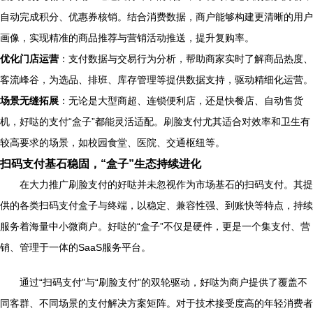
自动完成积分、优惠券核销。结合消费数据，商户能够构建更清晰的用户
画像，实现精准的商品推荐与营销活动推送，提升复购率。
优化门店运营
：支付数据与交易行为分析，帮助商家实时了解商品热度、
客流峰谷，为选品、排班、库存管理等提供数据支持，驱动精细化运营。
场景无缝拓展
：无论是大型商超、连锁便利店，还是快餐店、自动售货
机，好哒的支付“盒子”都能灵活适配。刷脸支付尤其适合对效率和卫生有
较高要求的场景，如校园食堂、医院、交通枢纽等。
扫码支付基石稳固，“盒子”生态持续进化
在大力推广刷脸支付的好哒并未忽视作为市场基石的扫码支付。其提
供的各类扫码支付盒子与终端，以稳定、兼容性强、到账快等特点，持续
服务着海量中小微商户。好哒的“盒子”不仅是硬件，更是一个集支付、营
销、管理于一体的SaaS服务平台。
通过“扫码支付”与“刷脸支付”的双轮驱动，好哒为商户提供了覆盖不
同客群、不同场景的支付解决方案矩阵。对于技术接受度高的年轻消费者