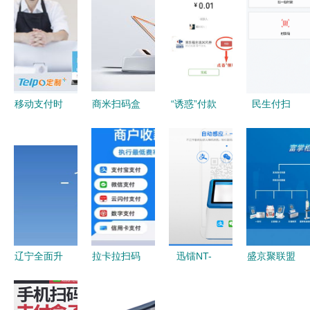
移动支付时
商米扫码盒
“诱惑”付款
民生付扫
代，POS机
正式上市
当微信扫码
码,交易送
与收银机会
为解决扫码
邂逅支
惊喜
被淘汰吗？
支付痛点而
付“馅饼”
扫码支付盒
生
子成未来趋
势
辽宁全面升
拉卡拉扫码
迅镭NT-
盛京聚联盟
级 所有高
支付盒子深
2016二维
丨富友支付
速收费站实
度测评 超
码扫描盒子
富掌柜助力