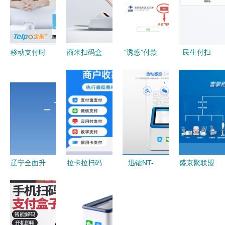
移动支付时
商米扫码盒
“诱惑”付款
民生付扫
代，POS机
正式上市
当微信扫码
码,交易送
与收银机会
为解决扫码
邂逅支
惊喜
被淘汰吗？
支付痛点而
付“馅饼”
扫码支付盒
生
子成未来趋
势
辽宁全面升
拉卡拉扫码
迅镭NT-
盛京聚联盟
级 所有高
支付盒子深
2016二维
丨富友支付
速收费站实
度测评 超
码扫描盒子
富掌柜助力
现扫码支付
市便利店的
超市收银的
长三角一体
收银利器还
高效支付终
化“加速跑”